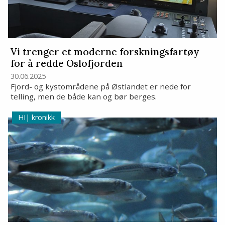
Vi trenger et moderne forskningsfartøy
for å redde Oslofjorden
30.06.2025
Fjord- og kystområdene på Østlandet er nede for
telling, men de både kan og bør berges.
kronikk