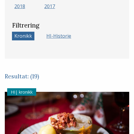
2018
2017
Filtrering
Kronikk
HI-Historie
Resultat: (19)
kronikk