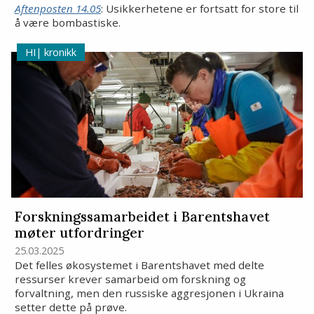
Aftenposten 14.05
:
Usikkerhetene er fortsatt for store til
å være bombastiske.
kronikk
Forskningssamarbeidet i Barentshavet
møter utfordringer
25.03.2025
Det felles økosystemet i Barentshavet med delte
ressurser krever samarbeid om forskning og
forvaltning, men den russiske aggresjonen i Ukraina
setter dette på prøve.