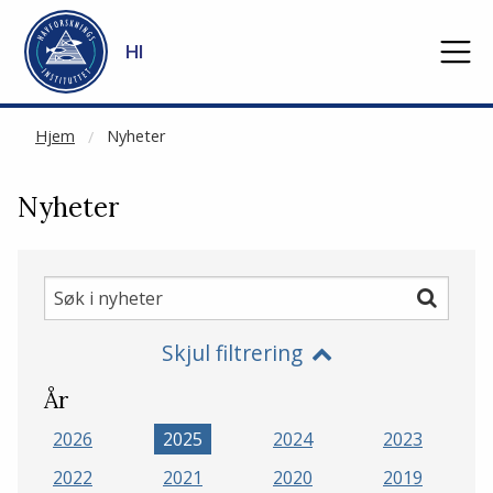
NOT CACHED
Gå til hovedinnhold
HI
Hjem
Nyheter
Nyheter
Søk
Søk
i
Skjul filtrering
nyheter
År
2026
2025
2024
2023
2022
2021
2020
2019