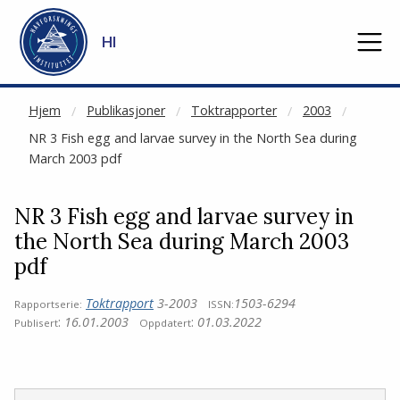
NOT CACHED
Gå til hovedinnhold
HI
Hjem
Publikasjoner
Toktrapporter
2003
NR 3 Fish egg and larvae survey in the North Sea during
March 2003 pdf
NR 3 Fish egg and larvae survey in
the North Sea during March 2003
pdf
Toktrapport
3-2003
1503-6294
Rapportserie:
ISSN:
:
16.01.2003
:
01.03.2022
Publisert
Oppdatert