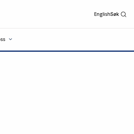
English
Søk
ss