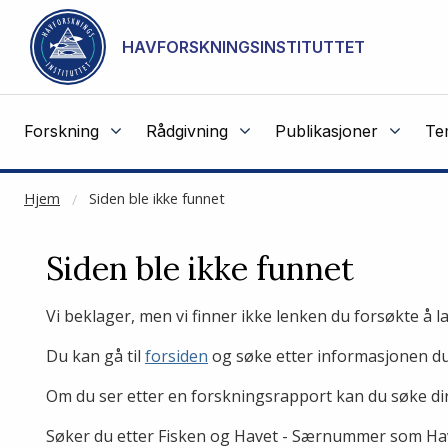
NOT CACHED
Gå til hovedinnhold
HAVFORSKNINGSINSTITUTTET
Forskning
Rådgivning
Publikasjoner
Te
Hjem
Siden ble ikke funnet
Siden ble ikke funnet
Vi beklager, men vi finner ikke lenken du forsøkte å l
Du kan gå til
forsiden
og søke etter informasjonen du 
Om du ser etter en forskningsrapport kan du søke di
Søker du etter Fisken og Havet - Særnummer som Hav