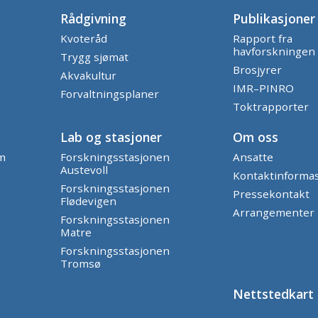
Rådgivning
Publikasjoner
Kvoteråd
Rapport fra
havforskningen
Trygg sjømat
Brosjyrer
Akvakultur
IMR–PINRO
Forvaltningsplaner
Toktrapporter
Lab og stasjoner
Om oss
am
Forskningsstasjonen
Ansatte
Austevoll
Kontaktinforma
Forskningsstasjonen
Pressekontakt
Flødevigen
Arrangementer
Forskningsstasjonen
Matre
Forskningsstasjonen
Tromsø
Nettstedkart