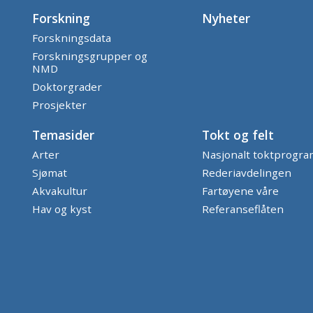
Forskning
Nyheter
Forskningsdata
Forskningsgrupper og
NMD
Doktorgrader
Prosjekter
Temasider
Tokt og felt
Arter
Nasjonalt toktprogr
Sjømat
Rederiavdelingen
Akvakultur
Fartøyene våre
Hav og kyst
Referanseflåten