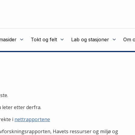
masider
Tokt og felt
Lab og stasjoner
Om o
aste.
leter etter derfra.
rekte i
nettrapportene
forskningsrapporten, Havets ressurser og miljø og