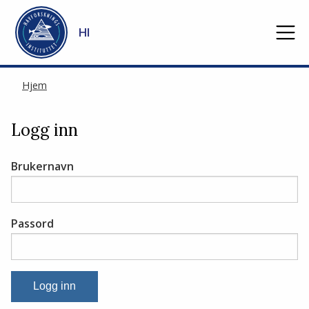
Gå til hovedinnhold
HI
Hjem
Logg inn
Brukernavn
Passord
Logg inn