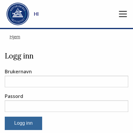
Gå til hovedinnhold
HI
Hjem
Logg inn
Brukernavn
Passord
Logg inn