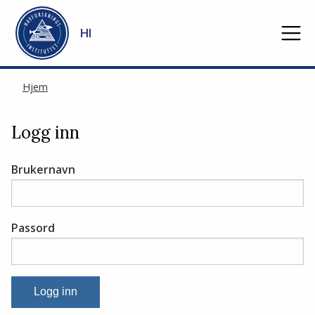
Gå til hovedinnhold
HI
Hjem
Logg inn
Brukernavn
Passord
Logg inn