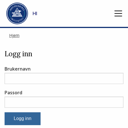
Gå til hovedinnhold
HI
Hjem
Logg inn
Brukernavn
Passord
Logg inn