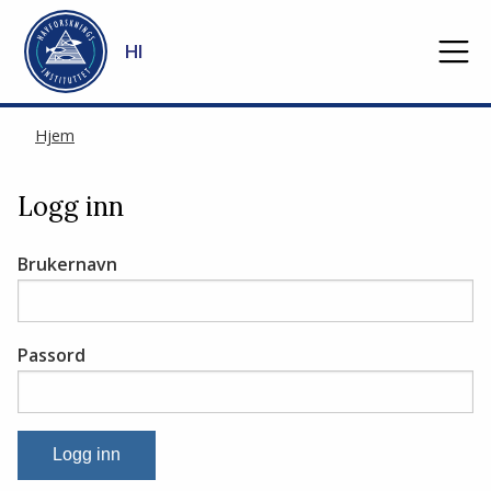
Gå til hovedinnhold
HI
Hjem
Logg inn
Brukernavn
Passord
Logg inn