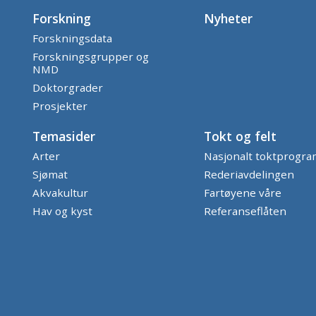
Forskning
Nyheter
Forskningsdata
Forskningsgrupper og
NMD
Doktorgrader
Prosjekter
Temasider
Tokt og felt
Arter
Nasjonalt toktprogr
Sjømat
Rederiavdelingen
Akvakultur
Fartøyene våre
Hav og kyst
Referanseflåten