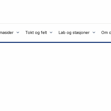
masider
Tokt og felt
Lab og stasjoner
Om o