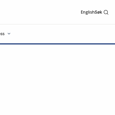
English
Søk
ss