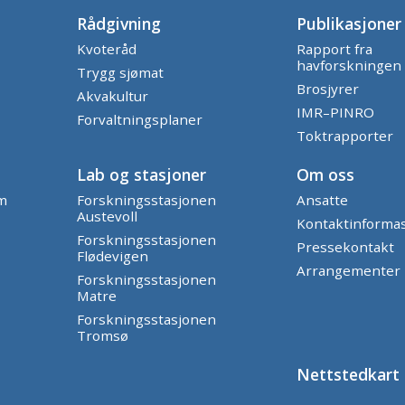
Rådgivning
Publikasjoner
Kvoteråd
Rapport fra
havforskningen
Trygg sjømat
Brosjyrer
Akvakultur
IMR–PINRO
Forvaltningsplaner
Toktrapporter
Lab og stasjoner
Om oss
am
Forskningsstasjonen
Ansatte
Austevoll
Kontaktinforma
Forskningsstasjonen
Pressekontakt
Flødevigen
Arrangementer
Forskningsstasjonen
Matre
Forskningsstasjonen
Tromsø
Nettstedkart