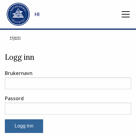
Gå til hovedinnhold
HI
Hjem
Logg inn
Brukernavn
Passord
Logg inn