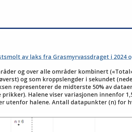
smolt av laks fra Grasmyrvassdraget i 2024 o
mråder og over alle områder kombinert («Total
øverst) og som kroppslengder i sekundet (nede
oksen representerer de midterste 50% av dataen
rikker). Halene viser variasjonen innenfor 1,
r utenfor halene. Antall datapunkter (n) for hv