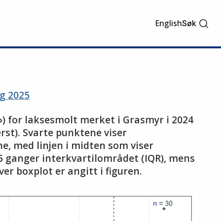
English
Søk
g 2025
») for laksesmolt merket i Grasmyr i 2024
rst). Svarte punktene viser
e, med linjen i midten som viser
5 ganger interkvartilområdet (IQR), mens
er boxplot er angitt i figuren.