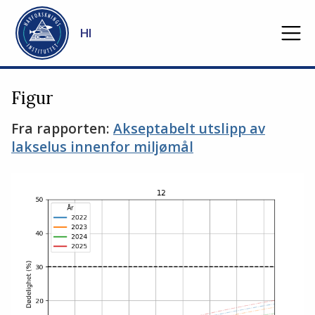
Gå til hovedinnhold
HI
Figur
Fra rapporten:
Akseptabelt utslipp av
lakselus innenfor miljømål