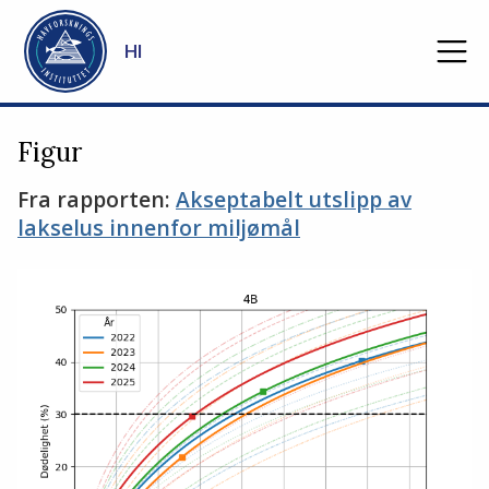
Gå til hovedinnhold
HI
Figur
Fra rapporten:
Akseptabelt utslipp av
lakselus innenfor miljømål