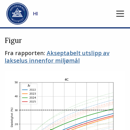
Gå til hovedinnhold
HI
Figur
Fra rapporten:
Akseptabelt utslipp av
lakselus innenfor miljømål