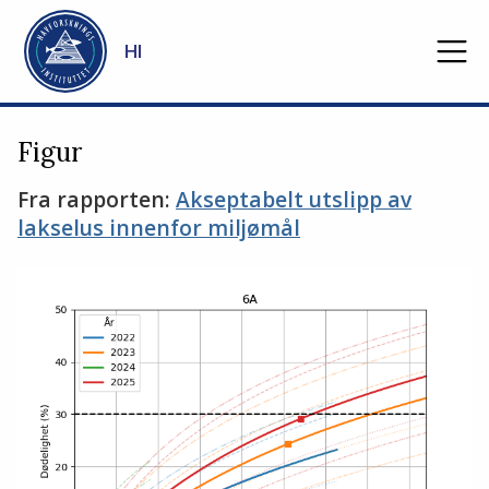
Gå til hovedinnhold
HI
Figur
Fra rapporten:
Akseptabelt utslipp av
lakselus innenfor miljømål