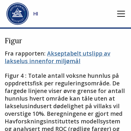
Gå til hovedinnhold
HI
Figur
Fra rapporten:
Akseptabelt utslipp av
lakselus innenfor miljømål
Figur 4 : Totale antall voksne hunnlus på
oppdrettsfisk per reguleringsområde. De
fargede linjene viser øvre grense for antall
hunnlus hvert område kan tåle uten at
lakselusindusert dødelighet på villaks vil
overstige 10%. Beregningene er gjort med
Havforskningsinstituttets modellsystem
og analysert med ROC (rødlige farger) og