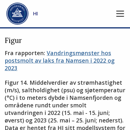
Gå til hovedinnhold
HI
Figur
Fra rapporten:
Vandringsmønster hos
postsmolt av laks fra Namsen i 2022 og
2023
Figur 14. Middelverdier av strømhastighet
(m/s), saltholdighet (psu) og sjøtemperatur
(°C) i to meters dybde i Namsenfjorden og
områdene rundt under smolt
utvandringen i 2022 (15. mai - 15. juni;
øverst) og 2023 (25. mai – 25. juni; nederst).
Data er hentet fra HI sitt modellsystem for