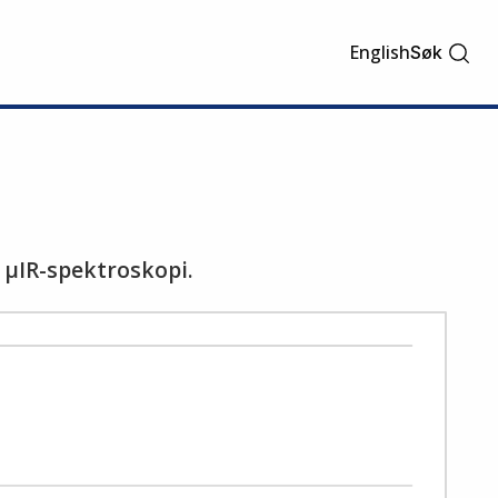
English
Søk
å µIR-spektroskopi.