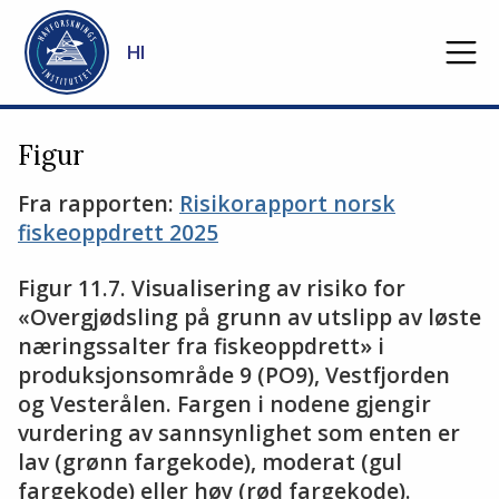
Gå til hovedinnhold
HI
Figur
Fra rapporten:
Risikorapport norsk
fiskeoppdrett 2025
Figur 11.7. Visualisering av risiko for
«Overgjødsling på grunn av utslipp av løste
næringssalter fra fiskeoppdrett» i
produksjonsområde 9 (PO9), Vestfjorden
og Vesterålen. Fargen i nodene gjengir
vurdering av sannsynlighet som enten er
lav (grønn fargekode), moderat (gul
fargekode) eller høy (rød fargekode).