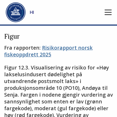
Gå til hovedinnhold
HI
Figur
Fra rapporten:
Risikorapport norsk
fiskeoppdrett 2025
Figur 12.3. Visualisering av risiko for «Høy
lakselusindusert dødelighet på
utvandrende postsmolt laks» i
produksjonsområde 10 (PO10), Andøya til
Senja. Fargen i nodene gjengir vurdering av
sannsynlighet som enten er lav (grønn
fargekode), moderat (gul fargekode) eller
høy (rød fargekode). Vurdering av