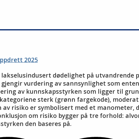
oppdrett 2025
Høy lakselusindusert dødelighet på utvandrende
e gjengir vurdering av sannsynlighet som enten
rdering av kunnskapsstyrken som ligger til gru
kategoriene sterk (grønn fargekode), moderat (
av risiko er symbolisert med et manometer, de
onklusjon om risiko bygger på tre forhold: alv
styrken den baseres på.