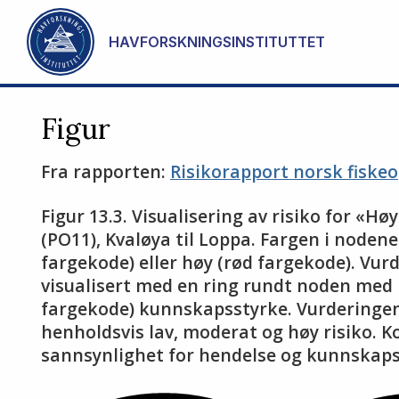
Gå til hovedinnhold
HAVFORSKNINGSINSTITUTTET
Figur
Fra rapporten:
Risikorapport norsk fiske
Figur 13.3. Visualisering av risiko for «
(PO11), Kvaløya til Loppa. Fargen i noden
fargekode) eller høy (rød fargekode). Vu
visualisert med en ring rundt noden med 
fargekode) kunnskapsstyrke. Vurderingen 
henholdsvis lav, moderat og høy risiko. K
sannsynlighet for hendelse og kunnskaps