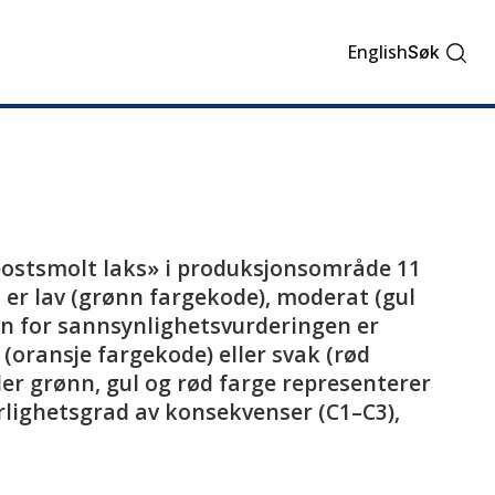
English
Søk
 postsmolt laks» i produksjonsområde 11
 er lav (grønn fargekode), moderat (gul
nn for sannsynlighetsvurderingen er
oransje fargekode) eller svak (rød
r grønn, gul og rød farge representerer
orlighetsgrad av konsekvenser (C1–C3),