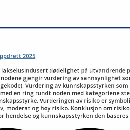
oppdrett 2025
Høy lakselusindusert dødelighet på utvandrende
i nodene gjengir vurdering av sannsynlighet so
rgekode). Vurdering av kunnskapsstyrken som l
t med en ring rundt noden med kategoriene ste
nnskapsstyrke. Vurderingen av risiko er symbo
v, moderat og høy risiko. Konklusjon om risiko
for hendelse og kunnskapsstyrken den baseres 