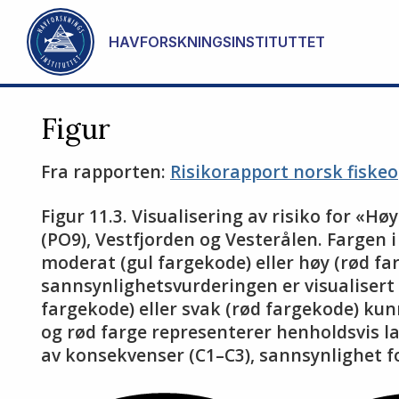
Gå til hovedinnhold
HAVFORSKNINGSINSTITUTTET
Figur
Fra rapporten:
Risikorapport norsk fiske
Figur 11.3. Visualisering av risiko for «
(PO9), Vestfjorden og Vesterålen. Fargen 
moderat (gul fargekode) eller høy (rød fa
sannsynlighetsvurderingen er visualiser
fargekode) eller svak (rød fargekode) ku
og rød farge representerer henholdsvis la
av konsekvenser (C1–C3), sannsynlighet 