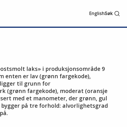
English
Søk
 postsmolt laks» i produksjonsområde 9
m enten er lav (grønn fargekode),
igger til grunn for
rk (grønn fargekode), moderat (oransje
lisert med et manometer, der grønn, gul
 bygger på tre forhold: alvorlighetsgrad
på.