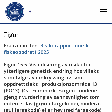
Gå til hovedinnhold
HI
Figur
Fra rapporten:
Risikorapport norsk
fiskeoppdrett 2025
Figur 15.5. Visualisering av risiko for
ytterligere genetisk endring hos villaks
som følge av innkryssing av rømt
oppdrettslaks i produksjonsområde 13
(PO13), Øst-Finnmark. Fargen i nodene
gjengir vurdering av sannsynlighet som
enten er lav (grønn fargekode), moderat
(gul fargekode) eller høy (rød fargekode).