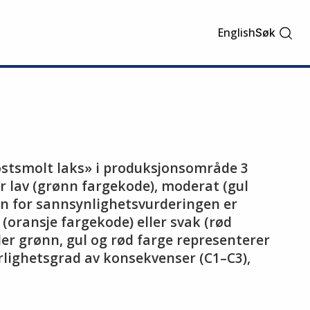
English
Søk
postsmolt laks» i produksjonsområde 3
r lav (grønn fargekode), moderat (gul
nn for sannsynlighetsvurderingen er
oransje fargekode) eller svak (rød
r grønn, gul og rød farge representerer
orlighetsgrad av konsekvenser (C1–C3),