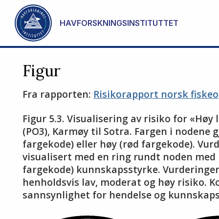
Gå til hovedinnhold
HAVFORSKNINGSINSTITUTTET
Figur
Fra rapporten:
Risikorapport norsk fiske
Figur 5.3. Visualisering av risiko for «H
(PO3), Karmøy til Sotra. Fargen i nodene 
fargekode) eller høy (rød fargekode). Vu
visualisert med en ring rundt noden med 
fargekode) kunnskapsstyrke. Vurderingen 
henholdsvis lav, moderat og høy risiko. K
sannsynlighet for hendelse og kunnskaps