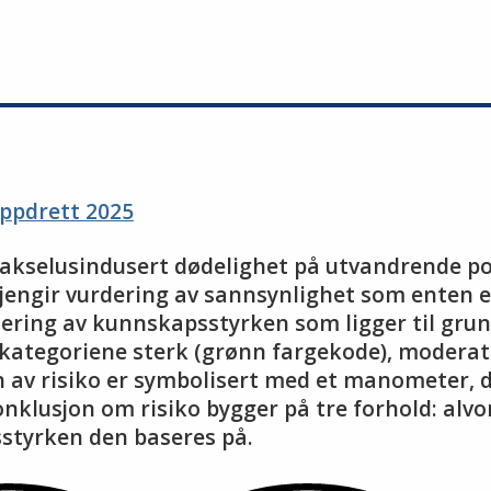
oppdrett 2025
øy lakselusindusert dødelighet på utvandrende 
gjengir vurdering av sannsynlighet som enten e
rdering av kunnskapsstyrken som ligger til gru
kategoriene sterk (grønn fargekode), moderat (
av risiko er symbolisert med et manometer, de
onklusjon om risiko bygger på tre forhold: alv
styrken den baseres på.