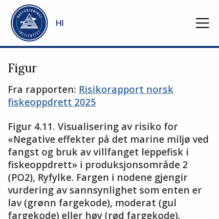
Gå til hovedinnhold
HI
Figur
Fra rapporten:
Risikorapport norsk
fiskeoppdrett 2025
Figur 4.11. Visualisering av risiko for
«Negative effekter på det marine miljø ved
fangst og bruk av villfanget leppefisk i
fiskeoppdrett» i produksjonsområde 2
(PO2), Ryfylke. Fargen i nodene gjengir
vurdering av sannsynlighet som enten er
lav (grønn fargekode), moderat (gul
fargekode) eller høy (rød fargekode).