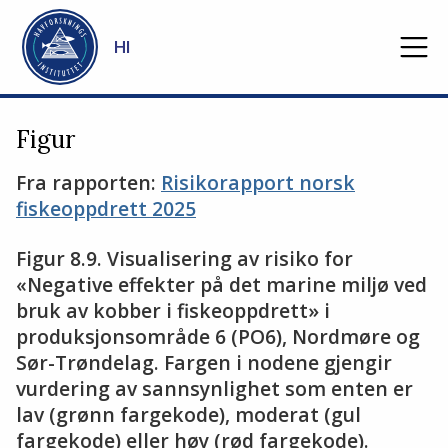
Gå til hovedinnhold
HI
Figur
Fra rapporten:
Risikorapport norsk
fiskeoppdrett 2025
Figur 8.9. Visualisering av risiko for
«Negative effekter på det marine miljø ved
bruk av kobber i fiskeoppdrett» i
produksjonsområde 6 (PO6), Nordmøre og
Sør-Trøndelag. Fargen i nodene gjengir
vurdering av sannsynlighet som enten er
lav (grønn fargekode), moderat (gul
fargekode) eller høy (rød fargekode).