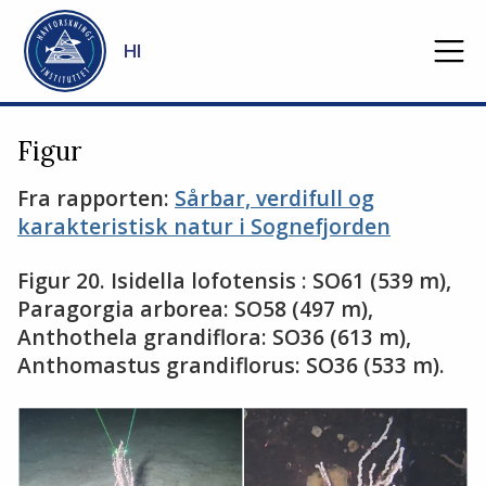
Gå til hovedinnhold
HI
Figur
Fra rapporten:
Sårbar, verdifull og
karakteristisk natur i Sognefjorden
Figur 20. Isidella lofotensis : SO61 (539 m),
Paragorgia arborea: SO58 (497 m),
Anthothela grandiflora: SO36 (613 m),
Anthomastus grandiflorus: SO36 (533 m).