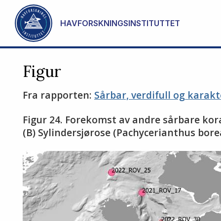
Gå til hovedinnhold
HAVFORSKNINGSINSTITUTTET
Figur
Fra rapporten:
Sårbar, verdifull og karakt
Figur 24. Forekomst av andre sårbare kora
(B) Sylindersjørose (Pachycerianthus bore