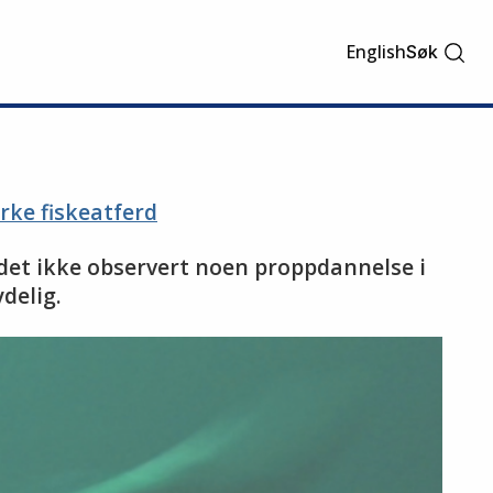
English
Søk
rke fiskeatferd
e det ikke observert noen proppdannelse i
delig.