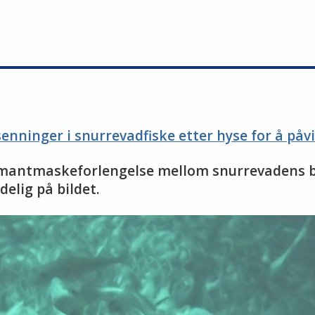
nninger i snurrevadfiske etter hyse for å påvi
t diamantmaskeforlengelse mellom snurrevadens
elig på bildet.