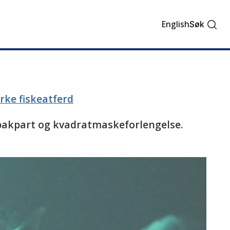
English
Søk
rke fiskeatferd
 bakpart og kvadratmaskeforlengelse.