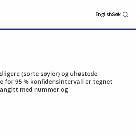
English
Søk
idligere (sorte søyler) og uhøstede
 for 95 % konfidensintervall er tegnet
 er angitt med nummer og