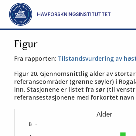
Gå til hovedinnhold
HAVFORSKNINGSINSTITUTTET
Figur
Fra rapporten:
Tilstandsvurdering av høst
Figur 20. Gjennomsnittlig alder av stortare
referanseområder (grønne søyler) i Rogala
inn. Stasjonene er listet fra sør (til ven
referansestasjonene med forkortet navn (s