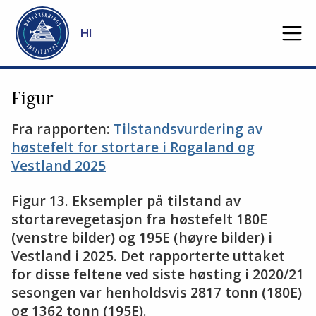
Gå til hovedinnhold
HI
Figur
Fra rapporten:
Tilstandsvurdering av
høstefelt for stortare i Rogaland og
Vestland 2025
Figur 13. Eksempler på tilstand av
stortarevegetasjon fra høstefelt 180E
(venstre bilder) og 195E (høyre bilder) i
Vestland i 2025. Det rapporterte uttaket
for disse feltene ved siste høsting i 2020/21
sesongen var henholdsvis 2817 tonn (180E)
og 1362 tonn (195E).