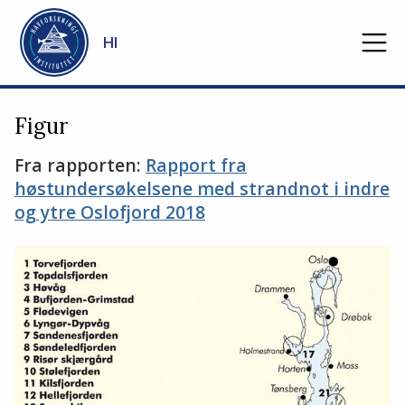
Gå til hovedinnhold
HI
Figur
Fra rapporten:
Rapport fra
høstundersøkelsene med strandnot i indre
og ytre Oslofjord 2018