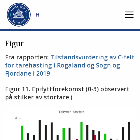
Gå til hovedinnhold
HI
Figur
Fra rapporten:
Tilstandsvurdering av C-felt
for tarehøsting i Rogaland og Sogn og
Fjordane i 2019
Figur 11. Epifyttforekomst (0-3) observert
på stilker av stortare (