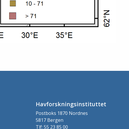
Havforskningsinstituttet
Postboks 1870 Nordnes
5817 Bergen
Tlf: 55 23 85 00