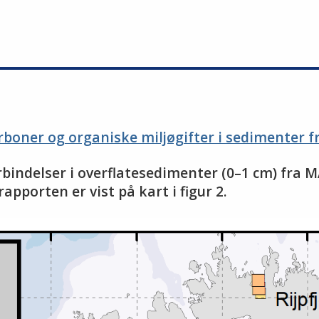
boner og organiske miljøgifter i sedimenter
orbindelser i overflatesedimenter (0–1 cm) f
pporten er vist på kart i figur 2.