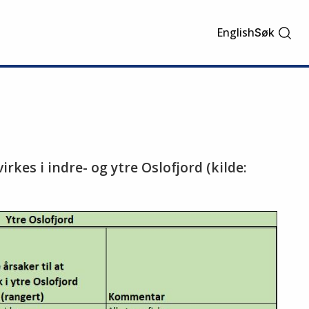
English
Søk
rkes i indre- og ytre Oslofjord (kilde: