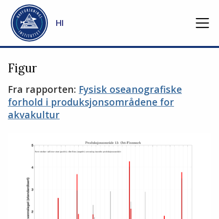
Gå til hovedinnhold
HI
Figur
Fra rapporten:
Fysisk oseanografiske
forhold i produksjonsområdene for
akvakultur