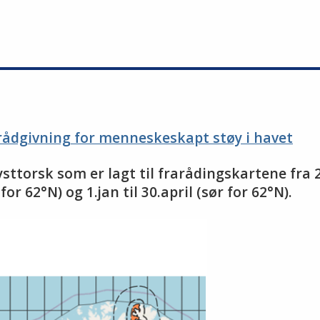
rådgivning for menneskeskapt støy i havet
sttorsk som er lagt til frarådingskartene fra 2
or 62°N) og 1.jan til 30.april (sør for 62°N).