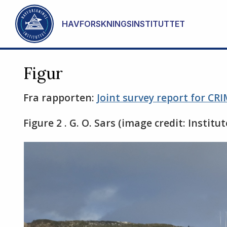
Gå til hovedinnhold
HAVFORSKNINGSINSTITUTTET
Figur
Fra rapporten:
Joint survey report for CR
Figure 2 . G. O. Sars (image credit: Institu