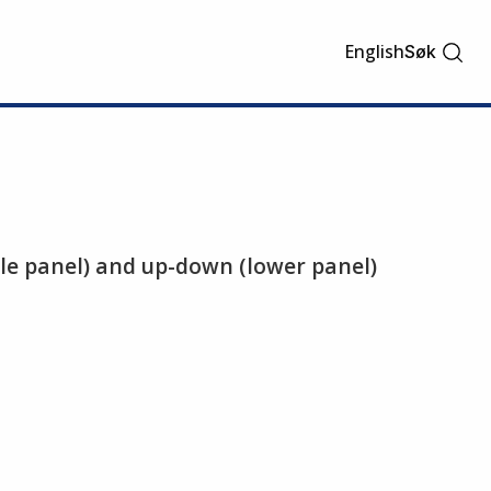
English
Søk
ddle panel) and up-down (lower panel)