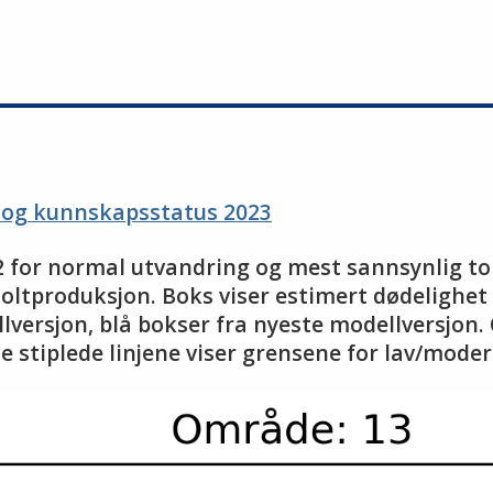
g og kunnskapsstatus 2023
2 for normal utvandring og mest sannsynlig tol
moltproduksjon. Boks viser estimert dødelighet 
llversjon, blå bokser fra nyeste modellversjon.
De stiplede linjene viser grensene for lav/mode