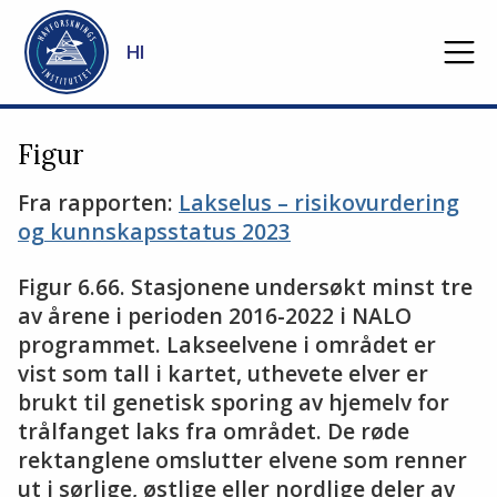
Gå til hovedinnhold
HI
Figur
Fra rapporten:
Lakselus – risikovurdering
og kunnskapsstatus 2023
Figur 6.66. Stasjonene undersøkt minst tre
av årene i perioden 2016-2022 i NALO
programmet. Lakseelvene i området er
vist som tall i kartet, uthevete elver er
brukt til genetisk sporing av hjemelv for
trålfanget laks fra området. De røde
rektanglene omslutter elvene som renner
ut i sørlige, østlige eller nordlige deler av