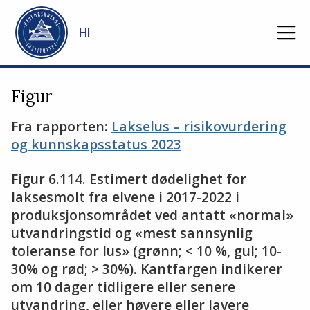
Gå til hovedinnhold
HI
Figur
Fra rapporten:
Lakselus – risikovurdering
og kunnskapsstatus 2023
Figur 6.114. Estimert dødelighet for
laksesmolt fra elvene i 2017-2022 i
produksjonsområdet ved antatt «normal»
utvandringstid og «mest sannsynlig
toleranse for lus» (grønn; < 10 %, gul; 10-
30% og rød; > 30%). Kantfargen indikerer
om 10 dager tidligere eller senere
utvandring, eller høyere eller lavere