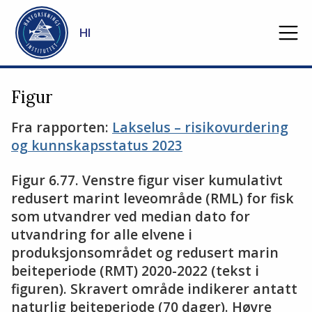
Gå til hovedinnhold
HI
Figur
Fra rapporten:
Lakselus – risikovurdering
og kunnskapsstatus 2023
Figur 6.77. Venstre figur viser kumulativt
redusert marint leveområde (RML) for fisk
som utvandrer ved median dato for
utvandring for alle elvene i
produksjonsområdet og redusert marin
beiteperiode (RMT) 2020-2022 (tekst i
figuren). Skravert område indikerer antatt
naturlig beiteperiode (70 dager). Høyre