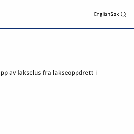
English
Søk
lipp av lakselus fra lakseoppdrett i