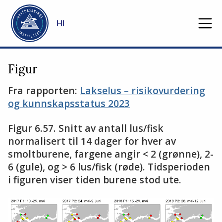
Gå til hovedinnhold
HI
Figur
Fra rapporten:
Lakselus – risikovurdering
og kunnskapsstatus 2023
Figur 6.57. Snitt av antall lus/fisk
normalisert til 14 dager for hver av
smoltburene, fargene angir < 2 (grønne), 2-
6 (gule), og > 6 lus/fisk (røde). Tidsperioden
i figuren viser tiden burene stod ute.