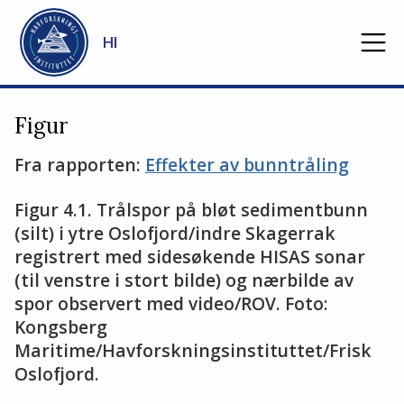
Gå til hovedinnhold
HI
Figur
Fra rapporten:
Effekter av bunntråling
Figur 4.1. Trålspor på bløt sedimentbunn
(silt) i ytre Oslofjord/indre Skagerrak
registrert med sidesøkende HISAS sonar
(til venstre i stort bilde) og nærbilde av
spor observert med video/ROV. Foto:
Kongsberg
Maritime/Havforskningsinstituttet/Frisk
Oslofjord.