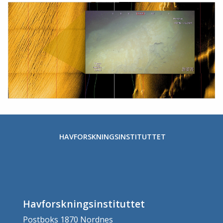
HAVFORSKNINGSINSTITUTTET
Havforskningsinstituttet
Postboks 1870 Nordnes