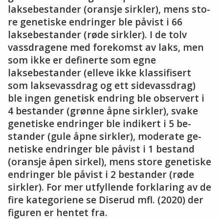
laksebestander (oransje sirkler), mens sto­
re ge­ne­tis­ke end­rin­ger ble på­vist i 66
laksebestander (røde sirkler). I de tolv
vassdragene med forekomst av laks, men
som ikke er definerte som egne
laksebestander (elleve ikke klassifisert
som laksevassdrag og ett sidevassdrag)
ble in­gen ge­ne­tisk end­ring ble ob­ser­vert i
4 be­stan­der (grønne åpne sirkler), sva­ke
ge­ne­tis­ke end­rin­ger ble in­di­kert i 5 be­
stan­der (gule åpne sirkler), mo­de­ra­te ge­
ne­tis­ke end­rin­ger ble på­vist i 1 be­stan­d
(oransje åpen sirkel), mens sto­re ge­ne­tis­ke
end­rin­ger ble på­vist i 2 be­stan­der (røde
sirkler). For mer ut­fyl­len­de for­kla­ring av de
fire ka­te­go­ri­ene se Di­se­rud mfl. (2020) der
fi­gu­ren er hen­tet fra.