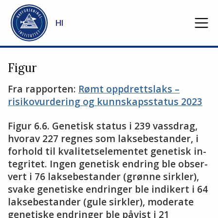
Gå til hovedinnhold
HI
Figur
Fra rapporten:
Rømt oppdrettslaks –
risikovurdering og kunnskapsstatus 2023
Fi­gur 6.6. Ge­ne­tisk sta­tus i 239 vassdrag,
hvorav 227 regnes som laksebestander, i
for­hold til kva­li­tets­ele­men­tet ge­ne­tisk in­
te­gri­tet. In­gen ge­ne­tisk end­ring ble ob­ser­
vert i 76 laksebestander (grønne sirkler),
sva­ke ge­ne­tis­ke end­rin­ger ble in­di­kert i 64
laksebestander (gule sirkler), mo­de­ra­te
ge­ne­tis­ke end­rin­ger ble på­vist i 21