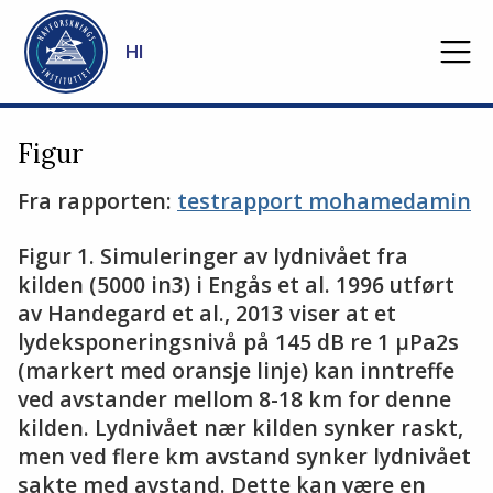
Gå til hovedinnhold
HI
Figur
Fra rapporten:
testrapport mohamedamin
Figur 1. Simuleringer av lydnivået fra
kilden (5000 in3) i Engås et al. 1996 utført
av Handegard et al., 2013 viser at et
lydeksponeringsnivå på 145 dB re 1 µPa2s
(markert med oransje linje) kan inntreffe
ved avstander mellom 8-18 km for denne
kilden. Lydnivået nær kilden synker raskt,
men ved flere km avstand synker lydnivået
sakte med avstand. Dette kan være en