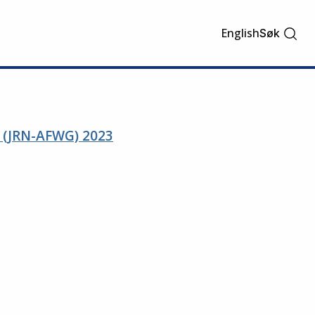
English
Søk
s (JRN-AFWG) 2023